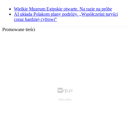
Wielkie Muzeum Egipskie otwarte. Na razie na próbę
AI układa Polakom plany podróży. „Współcześni turyści
coraz bardziej cyfrowi”
Promowane treści