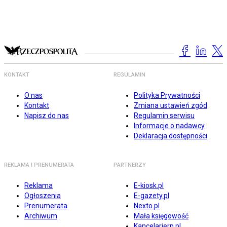
KONTAKT
REGULAMIN
O nas
Polityka Prywatności
Kontakt
Zmiana ustawień zgód
Napisz do nas
Regulamin serwisu
Informacje o nadawcy
Deklaracja dostępności
REKLAMA I PRENUMERATA
PARTNERZY
Reklama
E-kiosk.pl
Ogłoszenia
E-gazety.pl
Prenumerata
Nexto.pl
Archiwum
Mała księgowość
Kancelarierp.pl