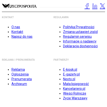
KONTAKT
REGULAMIN
O nas
Polityka Prywatności
Kontakt
Zmiana ustawień zgód
Napisz do nas
Regulamin serwisu
Informacje o nadawcy
Deklaracja dostępności
REKLAMA I PRENUMERATA
PARTNERZY
Reklama
E-kiosk.pl
Ogłoszenia
E-gazety.pl
Prenumerata
Nexto.pl
Archiwum
Mała księgowość
Kancelarierp.pl
Wieści Rolnicze
Życie Warszawy