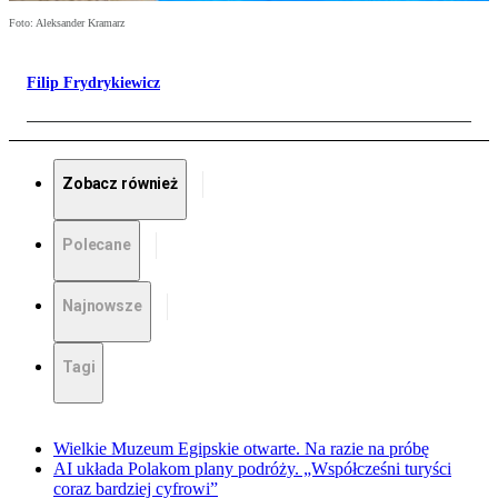
Foto: Aleksander Kramarz
Filip Frydrykiewicz
Zobacz również
Polecane
Najnowsze
Tagi
Wielkie Muzeum Egipskie otwarte. Na razie na próbę
AI układa Polakom plany podróży. „Współcześni turyści
coraz bardziej cyfrowi”