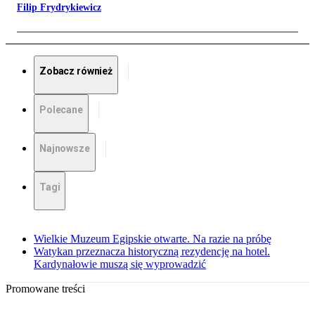
Filip Frydrykiewicz
Zobacz również
Polecane
Najnowsze
Tagi
Wielkie Muzeum Egipskie otwarte. Na razie na próbę
Watykan przeznacza historyczną rezydencję na hotel.
Kardynałowie muszą się wyprowadzić
Promowane treści