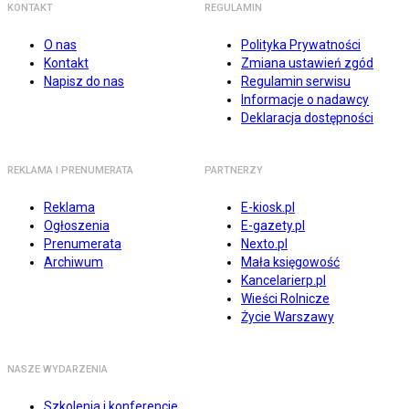
KONTAKT
REGULAMIN
O nas
Polityka Prywatności
Kontakt
Zmiana ustawień zgód
Napisz do nas
Regulamin serwisu
Informacje o nadawcy
Deklaracja dostępności
REKLAMA I PRENUMERATA
PARTNERZY
Reklama
E-kiosk.pl
Ogłoszenia
E-gazety.pl
Prenumerata
Nexto.pl
Archiwum
Mała księgowość
Kancelarierp.pl
Wieści Rolnicze
Życie Warszawy
NASZE WYDARZENIA
Szkolenia i konferencje