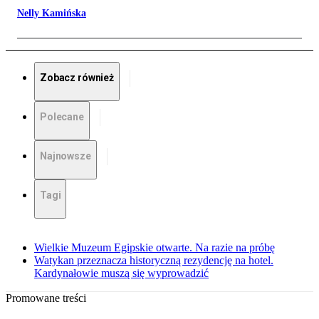
Nelly Kamińska
Zobacz również
Polecane
Najnowsze
Tagi
Wielkie Muzeum Egipskie otwarte. Na razie na próbę
Watykan przeznacza historyczną rezydencję na hotel.
Kardynałowie muszą się wyprowadzić
Promowane treści