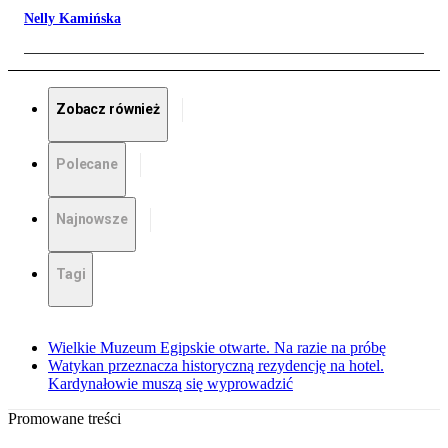
Nelly Kamińska
Zobacz również
Polecane
Najnowsze
Tagi
Wielkie Muzeum Egipskie otwarte. Na razie na próbę
Watykan przeznacza historyczną rezydencję na hotel.
Kardynałowie muszą się wyprowadzić
Promowane treści