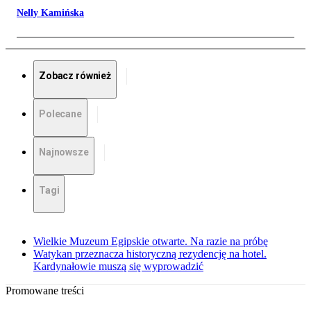
Nelly Kamińska
Zobacz również
Polecane
Najnowsze
Tagi
Wielkie Muzeum Egipskie otwarte. Na razie na próbę
Watykan przeznacza historyczną rezydencję na hotel.
Kardynałowie muszą się wyprowadzić
Promowane treści