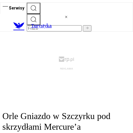
Serwisy
T
urystyka
Orle Gniazdo w Szczyrku pod
skrzydłami Mercure’a