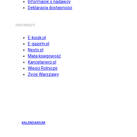
Informacje o nadawcy
Deklaracja dostępności
PARTNERZY
E-kiosk.pl
E-gazety.pl
Nexto.pl
Mała księgowość
Kancelarierp.pl
Wieści Rolnicze
Życie Warszawy
KALENDARIUM