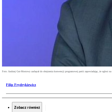
Foto: Andrzej Gut-Mostowy zachęcał do obejrzenia konwencji programowej partii zapowiadając, że ogłosi na 
Filip Frydrykiewicz
Zobacz również