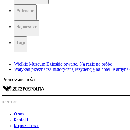
Polecane
Najnowsze
Tagi
Wielkie Muzeum Egipskie otwarte. Na razie na próbę
Watykan przeznacza historyczną rezydencję na hotel. Kardyn
Promowane treści
KONTAKT
O nas
Kontakt
Napisz do nas