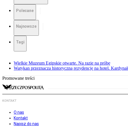
Polecane
Najnowsze
Tagi
Wielkie Muzeum Egipskie otwarte. Na razie na próbę
Watykan przeznacza historyczną rezydencję na hotel. Kardyn
Promowane treści
KONTAKT
O nas
Kontakt
Napisz do nas