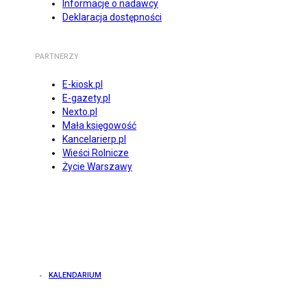
Informacje o nadawcy
Deklaracja dostępności
PARTNERZY
E-kiosk.pl
E-gazety.pl
Nexto.pl
Mała księgowość
Kancelarierp.pl
Wieści Rolnicze
Życie Warszawy
KALENDARIUM