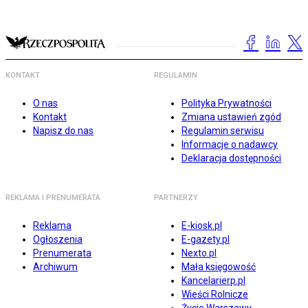
KONTAKT
REGULAMIN
O nas
Polityka Prywatności
Kontakt
Zmiana ustawień zgód
Napisz do nas
Regulamin serwisu
Informacje o nadawcy
Deklaracja dostępności
REKLAMA I PRENUMERATA
PARTNERZY
Reklama
E-kiosk.pl
Ogłoszenia
E-gazety.pl
Prenumerata
Nexto.pl
Archiwum
Mała księgowość
Kancelarierp.pl
Wieści Rolnicze