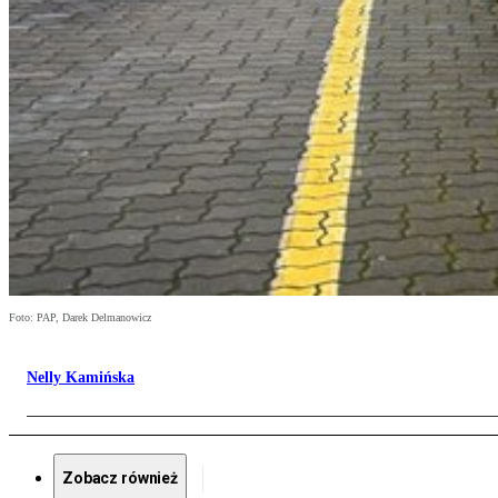
Foto: PAP, Darek Delmanowicz
Nelly Kamińska
Zobacz również