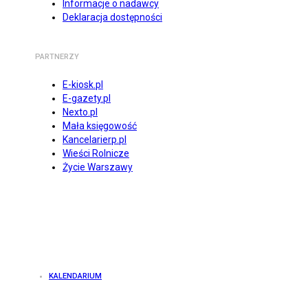
Informacje o nadawcy
Deklaracja dostępności
PARTNERZY
E-kiosk.pl
E-gazety.pl
Nexto.pl
Mała księgowość
Kancelarierp.pl
Wieści Rolnicze
Życie Warszawy
KALENDARIUM