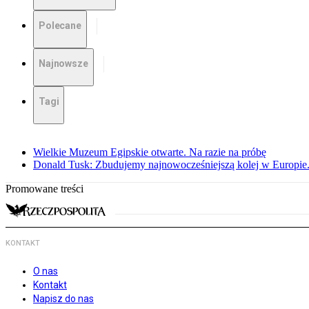
Polecane
Najnowsze
Tagi
Wielkie Muzeum Egipskie otwarte. Na razie na próbę
Donald Tusk: Zbudujemy najnowocześniejszą kolej w Europie.
Promowane treści
KONTAKT
O nas
Kontakt
Napisz do nas