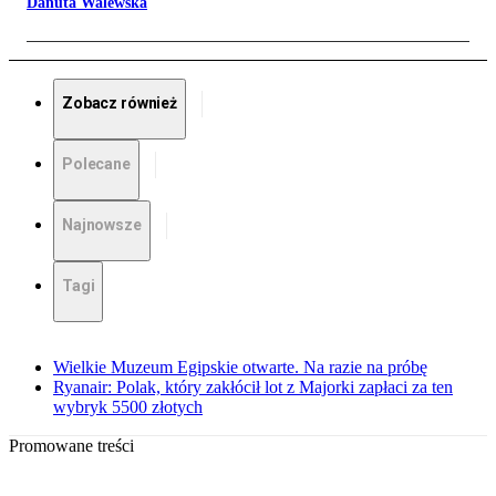
Danuta Walewska
Zobacz również
Polecane
Najnowsze
Tagi
Wielkie Muzeum Egipskie otwarte. Na razie na próbę
Ryanair: Polak, który zakłócił lot z Majorki zapłaci za ten
wybryk 5500 złotych
Promowane treści