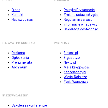
KONTAKT
REGULAMIN
O nas
Polityka Prywatności
Kontakt
Zmiana ustawień zgód
Napisz do nas
Regulamin serwisu
Informacje o nadawcy
Deklaracja dostępności
REKLAMA I PRENUMERATA
PARTNERZY
Reklama
E-kiosk.pl
Ogłoszenia
E-gazety.pl
Prenumerata
Nexto.pl
Archiwum
Mała księgowość
Kancelarierp.pl
Wieści Rolnicze
Życie Warszawy
NASZE WYDARZENIA
Szkolenia i konferencje