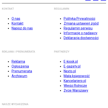
KONTAKT
REGULAMIN
O nas
Polityka Prywatności
Kontakt
Zmiana ustawień zgód
Napisz do nas
Regulamin serwisu
Informacje o nadawcy
Deklaracja dostępności
REKLAMA I PRENUMERATA
PARTNERZY
Reklama
E-kiosk.pl
Ogłoszenia
E-gazety.pl
Prenumerata
Nexto.pl
Archiwum
Mała księgowość
Kancelarierp.pl
Wieści Rolnicze
Życie Warszawy
NASZE WYDARZENIA