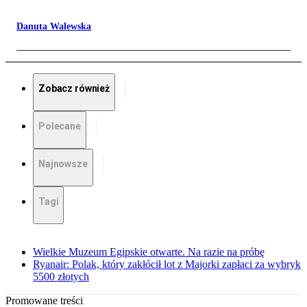
Danuta Walewska
Zobacz również
Polecane
Najnowsze
Tagi
Wielkie Muzeum Egipskie otwarte. Na razie na próbę
Ryanair: Polak, który zakłócił lot z Majorki zapłaci za wybryk
5500 złotych
Promowane treści