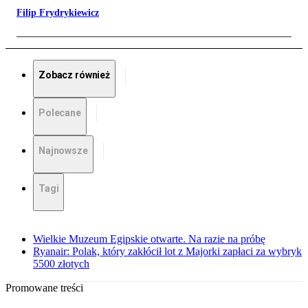
Filip Frydrykiewicz
Zobacz również
Polecane
Najnowsze
Tagi
Wielkie Muzeum Egipskie otwarte. Na razie na próbę
Ryanair: Polak, który zakłócił lot z Majorki zapłaci za wybryk
5500 złotych
Promowane treści