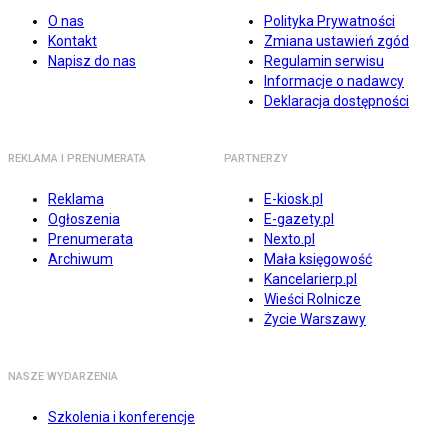
O nas
Polityka Prywatności
Kontakt
Zmiana ustawień zgód
Napisz do nas
Regulamin serwisu
Informacje o nadawcy
Deklaracja dostępności
REKLAMA I PRENUMERATA
PARTNERZY
Reklama
E-kiosk.pl
Ogłoszenia
E-gazety.pl
Prenumerata
Nexto.pl
Archiwum
Mała księgowość
Kancelarierp.pl
Wieści Rolnicze
Życie Warszawy
NASZE WYDARZENIA
Szkolenia i konferencje