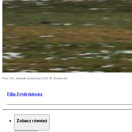
Foto: Fot. materiały promocyjne LOT, M. Kwasowski
Filip Frydrykiewicz
Zobacz również