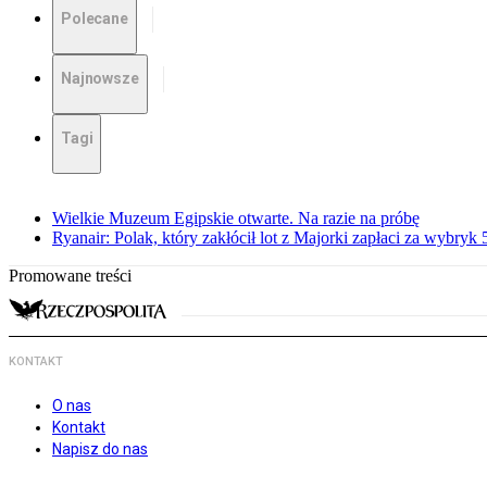
Polecane
Najnowsze
Tagi
Wielkie Muzeum Egipskie otwarte. Na razie na próbę
Ryanair: Polak, który zakłócił lot z Majorki zapłaci za wybryk
Promowane treści
KONTAKT
O nas
Kontakt
Napisz do nas