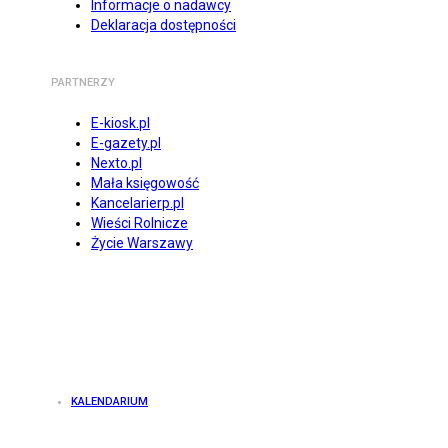
Informacje o nadawcy
Deklaracja dostępności
PARTNERZY
E-kiosk.pl
E-gazety.pl
Nexto.pl
Mała księgowość
Kancelarierp.pl
Wieści Rolnicze
Życie Warszawy
KALENDARIUM