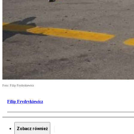
Foto: Filip Frydrykiewicz
Filip Frydrykiewicz
Zobacz również