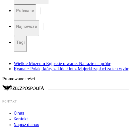
Polecane
Najnowsze
Tagi
Wielkie Muzeum Egipskie otwarte. Na razie na próbę
Ryanair: Polak, który zakłócił lot z Majorki zapłaci za ten wyb
Promowane treści
KONTAKT
O nas
Kontakt
Napisz do nas