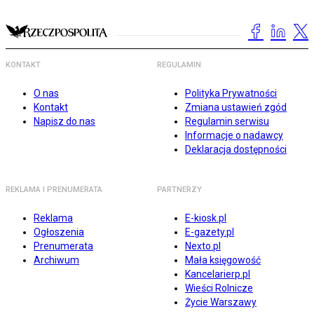
KONTAKT
REGULAMIN
O nas
Polityka Prywatności
Kontakt
Zmiana ustawień zgód
Napisz do nas
Regulamin serwisu
Informacje o nadawcy
Deklaracja dostępności
REKLAMA I PRENUMERATA
PARTNERZY
Reklama
E-kiosk.pl
Ogłoszenia
E-gazety.pl
Prenumerata
Nexto.pl
Archiwum
Mała księgowość
Kancelarierp.pl
Wieści Rolnicze
Życie Warszawy