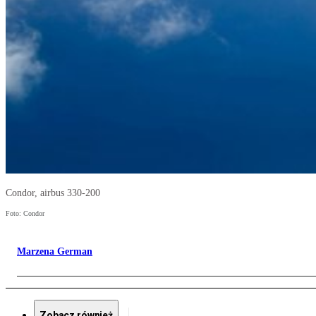
Condor, airbus 330-200
Foto: Condor
Marzena German
Zobacz również