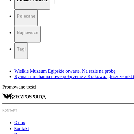
Polecane
Najnowsze
Tagi
Wielkie Muzeum Egipskie otwarte. Na razie na próbę
Ryanair uruchamia nowe połączenie z Krakowa. „Jeszcze nikt t
Promowane treści
KONTAKT
O nas
Kontakt