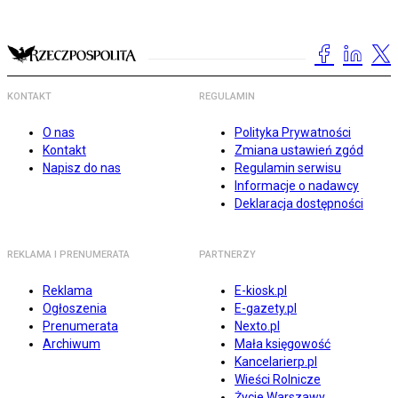
KONTAKT
REGULAMIN
O nas
Polityka Prywatności
Kontakt
Zmiana ustawień zgód
Napisz do nas
Regulamin serwisu
Informacje o nadawcy
Deklaracja dostępności
REKLAMA I PRENUMERATA
PARTNERZY
Reklama
E-kiosk.pl
Ogłoszenia
E-gazety.pl
Prenumerata
Nexto.pl
Archiwum
Mała księgowość
Kancelarierp.pl
Wieści Rolnicze
Życie Warszawy