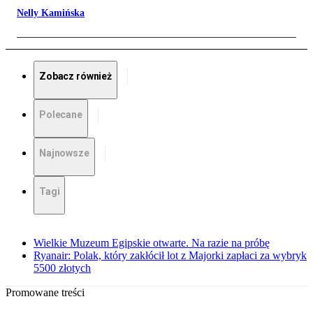
Nelly Kamińska
Zobacz również
Polecane
Najnowsze
Tagi
Wielkie Muzeum Egipskie otwarte. Na razie na próbę
Ryanair: Polak, który zakłócił lot z Majorki zapłaci za wybryk
5500 złotych
Promowane treści