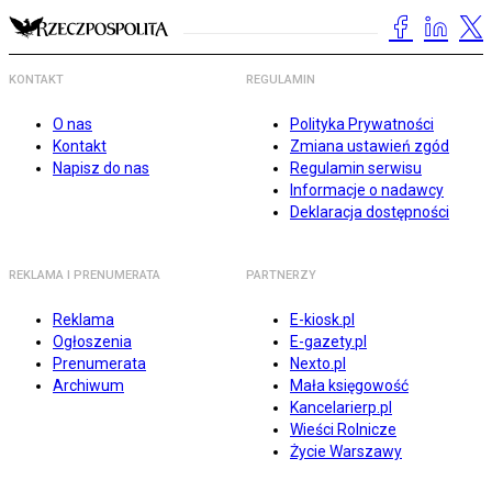
KONTAKT
REGULAMIN
O nas
Polityka Prywatności
Kontakt
Zmiana ustawień zgód
Napisz do nas
Regulamin serwisu
Informacje o nadawcy
Deklaracja dostępności
REKLAMA I PRENUMERATA
PARTNERZY
Reklama
E-kiosk.pl
Ogłoszenia
E-gazety.pl
Prenumerata
Nexto.pl
Archiwum
Mała księgowość
Kancelarierp.pl
Wieści Rolnicze
Życie Warszawy