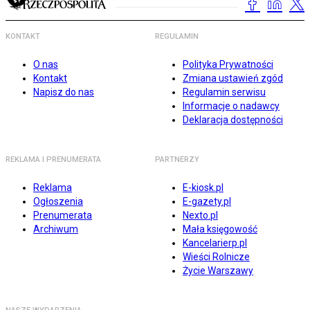
KONTAKT
REGULAMIN
O nas
Polityka Prywatności
Kontakt
Zmiana ustawień zgód
Napisz do nas
Regulamin serwisu
Informacje o nadawcy
Deklaracja dostępności
REKLAMA I PRENUMERATA
PARTNERZY
Reklama
E-kiosk.pl
Ogłoszenia
E-gazety.pl
Prenumerata
Nexto.pl
Archiwum
Mała księgowość
Kancelarierp.pl
Wieści Rolnicze
Życie Warszawy