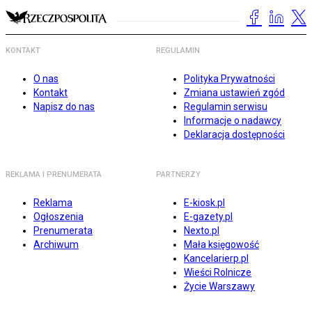
KONTAKT
REGULAMIN
O nas
Polityka Prywatności
Kontakt
Zmiana ustawień zgód
Napisz do nas
Regulamin serwisu
Informacje o nadawcy
Deklaracja dostępności
REKLAMA I PRENUMERATA
PARTNERZY
Reklama
E-kiosk.pl
Ogłoszenia
E-gazety.pl
Prenumerata
Nexto.pl
Archiwum
Mała księgowość
Kancelarierp.pl
Wieści Rolnicze
Życie Warszawy