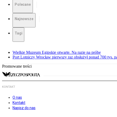
Polecane
Najnowsze
Tagi
Wielkie Muzeum Egipskie otwarte. Na razie na próbę
Port Lotniczy Wrocław pierwszy raz obsłużył ponad 700 tys. 
Promowane treści
KONTAKT
O nas
Kontakt
Napisz do nas