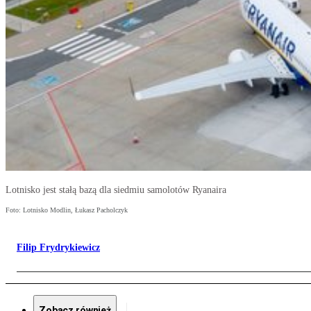
Lotnisko jest stałą bazą dla siedmiu samolotów Ryanaira
Foto: Lotnisko Modlin, Łukasz Pacholczyk
Filip Frydrykiewicz
Zobacz również