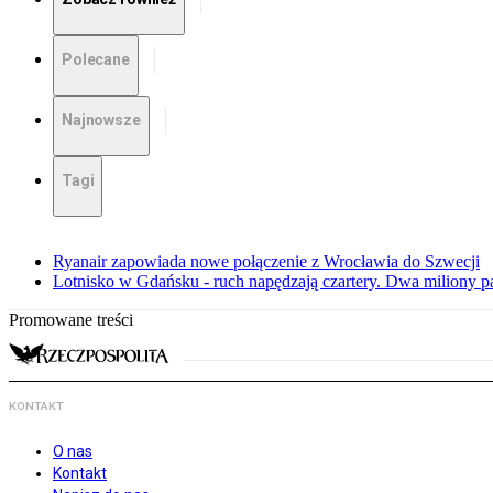
Polecane
Najnowsze
Tagi
Ryanair zapowiada nowe połączenie z Wrocławia do Szwecji
Lotnisko w Gdańsku - ruch napędzają czartery. Dwa miliony 
Promowane treści
KONTAKT
O nas
Kontakt