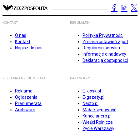
KONTAKT
REGULAMIN
O nas
Polityka Prywatności
Kontakt
Zmiana ustawień zgód
Napisz do nas
Regulamin serwisu
Informacje o nadawcy
Deklaracja dostępności
REKLAMA I PRENUMERATA
PARTNERZY
Reklama
E-kiosk.pl
Ogłoszenia
E-gazety.pl
Prenumerata
Nexto.pl
Archiwum
Mała księgowość
Kancelarierp.pl
Wieści Rolnicze
Życie Warszawy