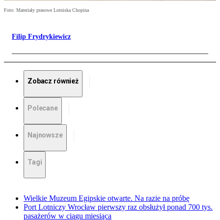
Foto: Materiały prasowe Lotniska Chopina
Filip Frydrykiewicz
Zobacz również
Polecane
Najnowsze
Tagi
Wielkie Muzeum Egipskie otwarte. Na razie na próbę
Port Lotniczy Wrocław pierwszy raz obsłużył ponad 700 tys.
pasażerów w ciągu miesiąca