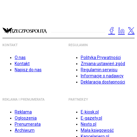
KONTAKT
REGULAMIN
O nas
Polityka Prywatności
Kontakt
Zmiana ustawień zgód
Napisz do nas
Regulamin serwisu
Informacje o nadawcy
Deklaracja dostępności
REKLAMA I PRENUMERATA
PARTNERZY
Reklama
E-kiosk.pl
Ogłoszenia
E-gazety.pl
Prenumerata
Nexto.pl
Archiwum
Mała księgowość
Kancelarierp.pl