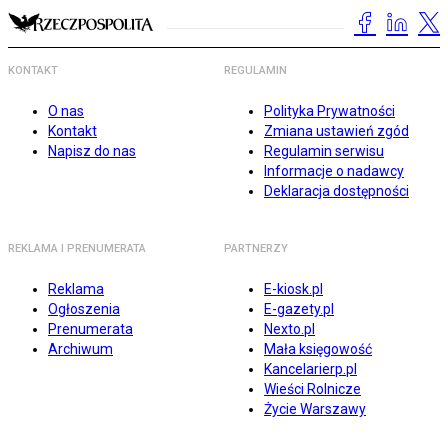
KONTAKT
REGULAMIN
O nas
Polityka Prywatności
Kontakt
Zmiana ustawień zgód
Napisz do nas
Regulamin serwisu
Informacje o nadawcy
Deklaracja dostępności
REKLAMA I PRENUMERATA
PARTNERZY
Reklama
E-kiosk.pl
Ogłoszenia
E-gazety.pl
Prenumerata
Nexto.pl
Archiwum
Mała księgowość
Kancelarierp.pl
Wieści Rolnicze
Życie Warszawy