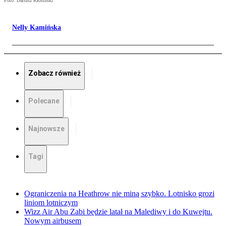
Foto: Dariusz Kłosiński
Nelly Kamińska
Zobacz również
Polecane
Najnowsze
Tagi
Ograniczenia na Heathrow nie miną szybko. Lotnisko grozi
liniom lotniczym
Wizz Air Abu Zabi będzie latał na Malediwy i do Kuwejtu.
Nowym airbusem