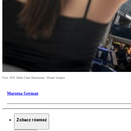
Foto: AFP, Mads Claus Rasmussen / Ritzau Scanpix
Marzena German
Zobacz również