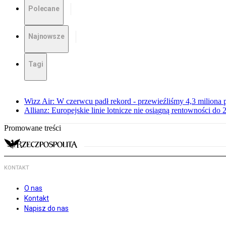
Polecane
Najnowsze
Tagi
Wizz Air: W czerwcu padł rekord - przewieźliśmy 4,3 miliona
Allianz: Europejskie linie lotnicze nie osiągną rentowności do
Promowane treści
KONTAKT
O nas
Kontakt
Napisz do nas