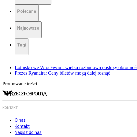
Polecane
Najnowsze
Tagi
Lotnisko we Wrocławiu - wielka rozbudowa posłuży obronnośc
Prezes Ryanaira: Ceny biletów mogą dalej rosnąć
Promowane treści
KONTAKT
O nas
Kontakt
Napisz do nas