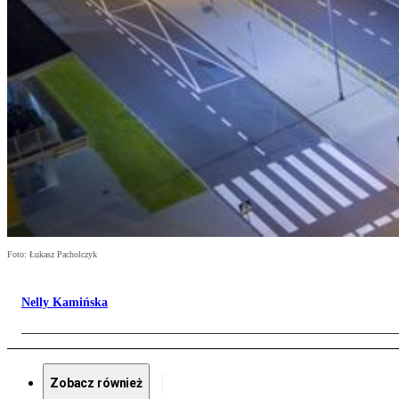
Foto: Łukasz Pacholczyk
Nelly Kamińska
Zobacz również