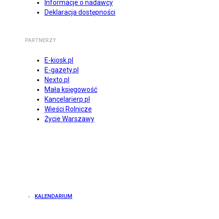
Informacje o nadawcy
Deklaracja dostępności
PARTNERZY
E-kiosk.pl
E-gazety.pl
Nexto.pl
Mała księgowość
Kancelarierp.pl
Wieści Rolnicze
Życie Warszawy
KALENDARIUM