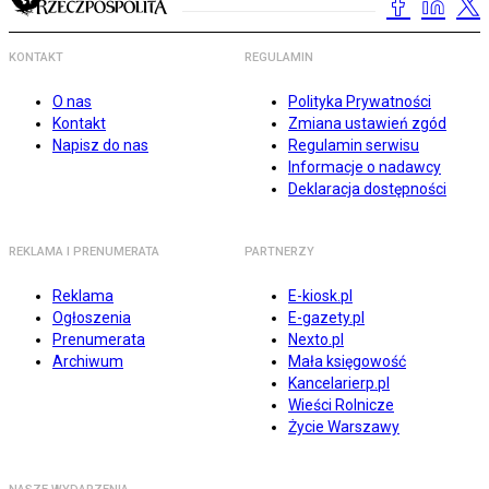
KONTAKT
REGULAMIN
O nas
Polityka Prywatności
Kontakt
Zmiana ustawień zgód
Napisz do nas
Regulamin serwisu
Informacje o nadawcy
Deklaracja dostępności
REKLAMA I PRENUMERATA
PARTNERZY
Reklama
E-kiosk.pl
Ogłoszenia
E-gazety.pl
Prenumerata
Nexto.pl
Archiwum
Mała księgowość
Kancelarierp.pl
Wieści Rolnicze
Życie Warszawy