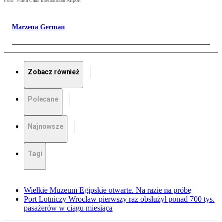
Foto: Punta Cana International Airport
Marzena German
Zobacz również
Polecane
Najnowsze
Tagi
Wielkie Muzeum Egipskie otwarte. Na razie na próbę
Port Lotniczy Wrocław pierwszy raz obsłużył ponad 700 tys.
pasażerów w ciągu miesiąca