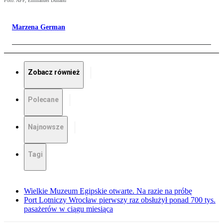
Foto: AFP, Emmanuel Dunand
Marzena German
Zobacz również
Polecane
Najnowsze
Tagi
Wielkie Muzeum Egipskie otwarte. Na razie na próbę
Port Lotniczy Wrocław pierwszy raz obsłużył ponad 700 tys.
pasażerów w ciągu miesiąca