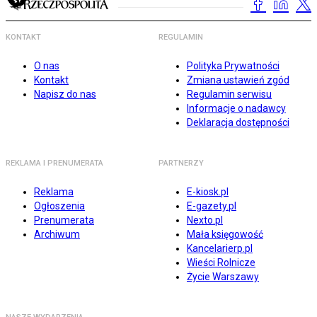
KONTAKT
REGULAMIN
O nas
Polityka Prywatności
Kontakt
Zmiana ustawień zgód
Napisz do nas
Regulamin serwisu
Informacje o nadawcy
Deklaracja dostępności
REKLAMA I PRENUMERATA
PARTNERZY
Reklama
E-kiosk.pl
Ogłoszenia
E-gazety.pl
Prenumerata
Nexto.pl
Archiwum
Mała księgowość
Kancelarierp.pl
Wieści Rolnicze
Życie Warszawy