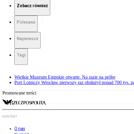
Zobacz również
Polecane
Najnowsze
Tagi
Wielkie Muzeum Egipskie otwarte. Na razie na próbę
Port Lotniczy Wrocław pierwszy raz obsłużył ponad 700 tys. 
Promowane treści
KONTAKT
O nas