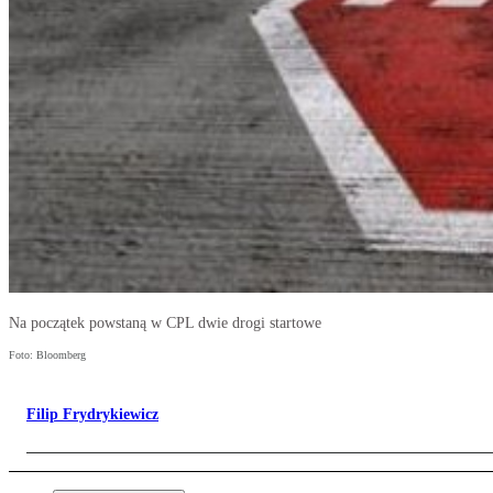
Na początek powstaną w CPL dwie drogi startowe
Foto: Bloomberg
Filip Frydrykiewicz