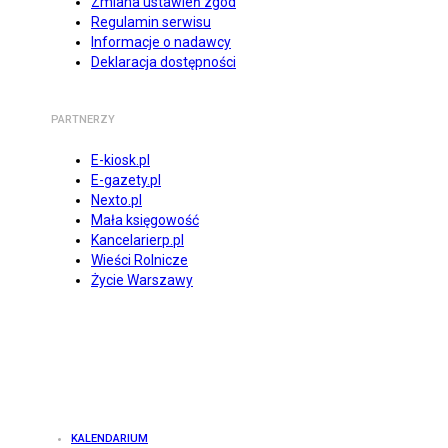
Zmiana ustawień zgód
Regulamin serwisu
Informacje o nadawcy
Deklaracja dostępności
PARTNERZY
E-kiosk.pl
E-gazety.pl
Nexto.pl
Mała księgowość
Kancelarierp.pl
Wieści Rolnicze
Życie Warszawy
KALENDARIUM