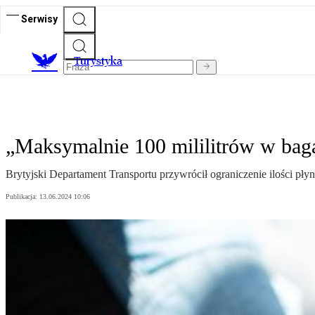
Serwisy
T
urystyka
„Maksymalnie 100 mililitrów w baga
Brytyjski Departament Transportu przywrócił ograniczenie ilości p
Publikacja:
13.06.2024 10:06