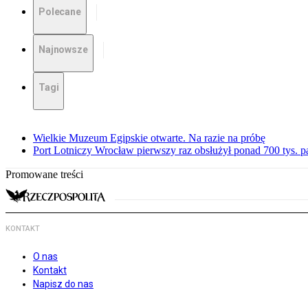
Polecane
Najnowsze
Tagi
Wielkie Muzeum Egipskie otwarte. Na razie na próbę
Port Lotniczy Wrocław pierwszy raz obsłużył ponad 700 tys. 
Promowane treści
KONTAKT
O nas
Kontakt
Napisz do nas