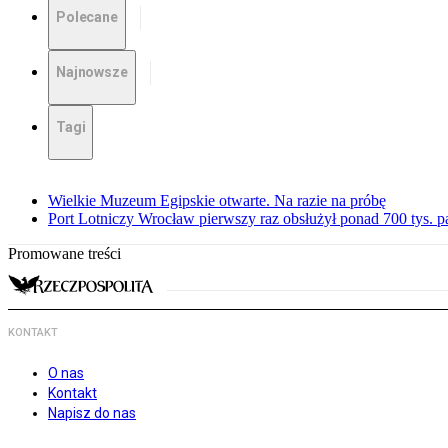
Polecane
Najnowsze
Tagi
Wielkie Muzeum Egipskie otwarte. Na razie na próbę
Port Lotniczy Wrocław pierwszy raz obsłużył ponad 700 tys. 
Promowane treści
KONTAKT
O nas
Kontakt
Napisz do nas