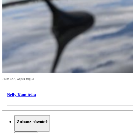
Foto: PAP, Wojtek Jargiło
Nelly Kamińska
Zobacz również