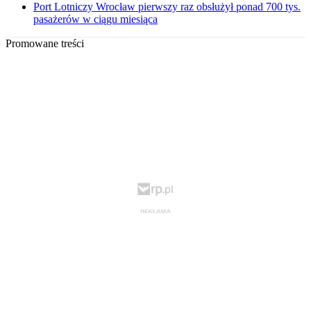
Port Lotniczy Wrocław pierwszy raz obsłużył ponad 700 tys.
pasażerów w ciągu miesiąca
Promowane treści