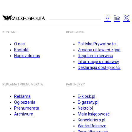
KONTAKT
REGULAMIN
O nas
Polityka Prywatności
Kontakt
Zmiana ustawień zgód
Napisz do nas
Regulamin serwisu
Informacje o nadawcy
Deklaracja dostępności
REKLAMA I PRENUMERATA
PARTNERZY
Reklama
E-kiosk.pl
Ogłoszenia
E-gazety.pl
Prenumerata
Nexto.pl
Archiwum
Mała księgowość
Kancelarierp.pl
Wieści Rolnicze
Życie Warszawy