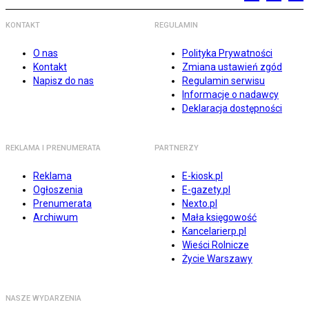
KONTAKT
REGULAMIN
O nas
Polityka Prywatności
Kontakt
Zmiana ustawień zgód
Napisz do nas
Regulamin serwisu
Informacje o nadawcy
Deklaracja dostępności
REKLAMA I PRENUMERATA
PARTNERZY
Reklama
E-kiosk.pl
Ogłoszenia
E-gazety.pl
Prenumerata
Nexto.pl
Archiwum
Mała księgowość
Kancelarierp.pl
Wieści Rolnicze
Życie Warszawy
NASZE WYDARZENIA