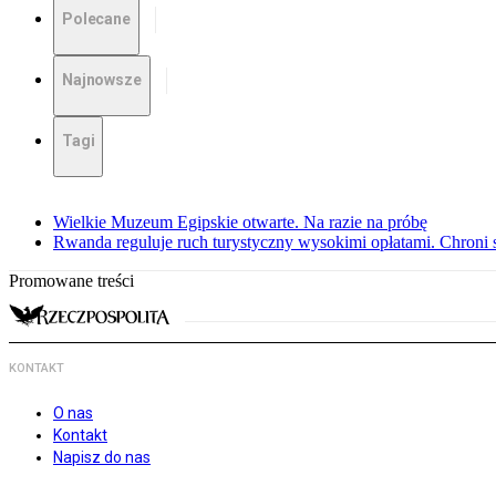
Polecane
Najnowsze
Tagi
Wielkie Muzeum Egipskie otwarte. Na razie na próbę
Rwanda reguluje ruch turystyczny wysokimi opłatami. Chroni 
Promowane treści
KONTAKT
O nas
Kontakt
Napisz do nas