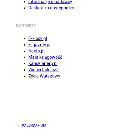
Informacje o nadawcy
Deklaracja dostępności
PARTNERZY
E-kiosk.pl
E-gazety.pl
Nexto.pl
Mała księgowość
Kancelarierp.pl
Wieści Rolnicze
Życie Warszawy
KALENDARIUM