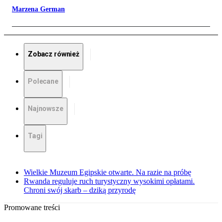
Marzena German
Zobacz również
Polecane
Najnowsze
Tagi
Wielkie Muzeum Egipskie otwarte. Na razie na próbę
Rwanda reguluje ruch turystyczny wysokimi opłatami.
Chroni swój skarb – dziką przyrodę
Promowane treści