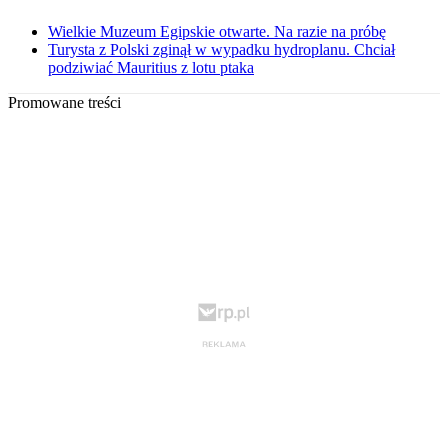
Wielkie Muzeum Egipskie otwarte. Na razie na próbę
Turysta z Polski zginął w wypadku hydroplanu. Chciał
podziwiać Mauritius z lotu ptaka
Promowane treści