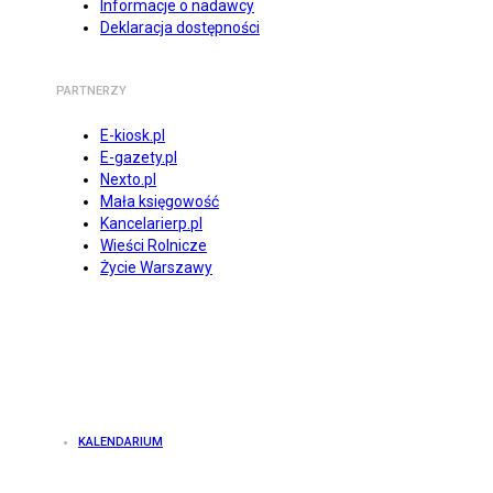
Informacje o nadawcy
Deklaracja dostępności
PARTNERZY
E-kiosk.pl
E-gazety.pl
Nexto.pl
Mała księgowość
Kancelarierp.pl
Wieści Rolnicze
Życie Warszawy
KALENDARIUM