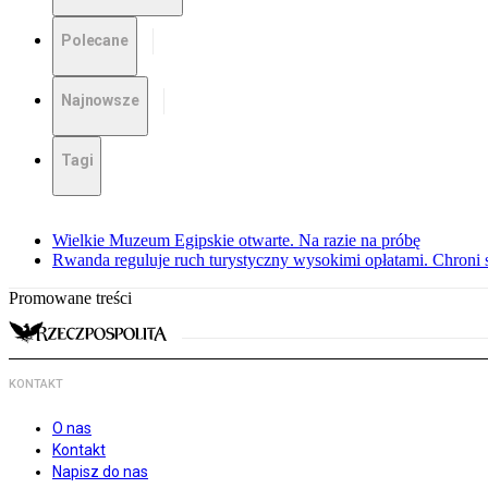
Polecane
Najnowsze
Tagi
Wielkie Muzeum Egipskie otwarte. Na razie na próbę
Rwanda reguluje ruch turystyczny wysokimi opłatami. Chroni 
Promowane treści
KONTAKT
O nas
Kontakt
Napisz do nas