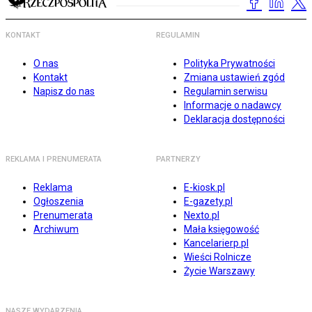
KONTAKT
REGULAMIN
O nas
Polityka Prywatności
Kontakt
Zmiana ustawień zgód
Napisz do nas
Regulamin serwisu
Informacje o nadawcy
Deklaracja dostępności
REKLAMA I PRENUMERATA
PARTNERZY
Reklama
E-kiosk.pl
Ogłoszenia
E-gazety.pl
Prenumerata
Nexto.pl
Archiwum
Mała księgowość
Kancelarierp.pl
Wieści Rolnicze
Życie Warszawy
NASZE WYDARZENIA