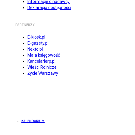
Informacje o nadawcy
Deklaracja dostępności
PARTNERZY
E-kiosk.pl
E-gazety.pl
Nexto.pl
Mała księgowość
Kancelarierp.pl
Wieści Rolnicze
Życie Warszawy
KALENDARIUM