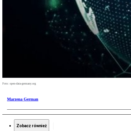
Foto: open-data-germany.org
Marzena German
Zobacz również