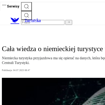
Serwisy
T
urystyka
Cała wiedza o niemieckiej turystyce
Niemiecka turystyka przyjazdowa ma się opierać na danych, która b
Centrali Turystyki.
Publikacja:
04.07.2023 08:47