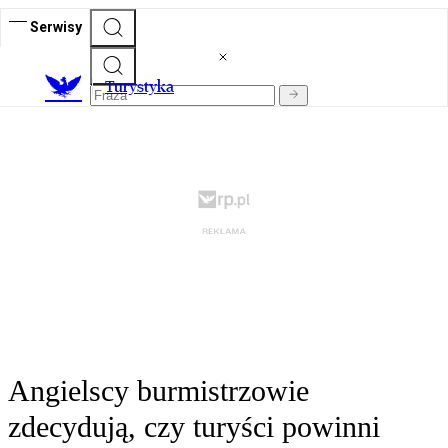
Serwisy
T
urystyka
Angielscy burmistrzowie
zdecydują, czy turyści powinni