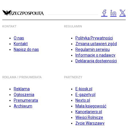
KONTAKT
REGULAMIN
O nas
Polityka Prywatności
Kontakt
Zmiana ustawień zgód
Napisz do nas
Regulamin serwisu
Informacje o nadawcy
Deklaracja dostępności
REKLAMA I PRENUMERATA
PARTNERZY
Reklama
E-kiosk.pl
Ogłoszenia
E-gazety.pl
Prenumerata
Nexto.pl
Archiwum
Mała księgowość
Kancelarierp.pl
Wieści Rolnicze
Życie Warszawy