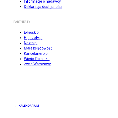
Informacje o nadawcy
Deklaracja dostępności
PARTNERZY
E-kiosk.pl
E-gazety.pl
Nexto.pl
Mała księgowość
Kancelarierp.pl
Wieści Rolnicze
Życie Warszawy
KALENDARIUM