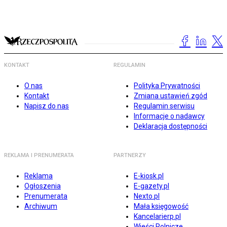
KONTAKT
REGULAMIN
O nas
Polityka Prywatności
Kontakt
Zmiana ustawień zgód
Napisz do nas
Regulamin serwisu
Informacje o nadawcy
Deklaracja dostępności
REKLAMA I PRENUMERATA
PARTNERZY
Reklama
E-kiosk.pl
Ogłoszenia
E-gazety.pl
Prenumerata
Nexto.pl
Archiwum
Mała księgowość
Kancelarierp.pl
Wieści Rolnicze