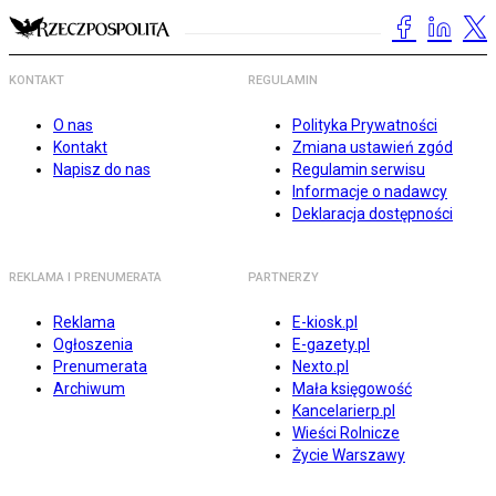
KONTAKT
REGULAMIN
O nas
Polityka Prywatności
Kontakt
Zmiana ustawień zgód
Napisz do nas
Regulamin serwisu
Informacje o nadawcy
Deklaracja dostępności
REKLAMA I PRENUMERATA
PARTNERZY
Reklama
E-kiosk.pl
Ogłoszenia
E-gazety.pl
Prenumerata
Nexto.pl
Archiwum
Mała księgowość
Kancelarierp.pl
Wieści Rolnicze
Życie Warszawy