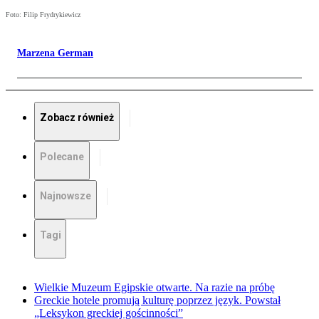
Foto: Filip Frydrykiewicz
Marzena German
Zobacz również
Polecane
Najnowsze
Tagi
Wielkie Muzeum Egipskie otwarte. Na razie na próbę
Greckie hotele promują kulturę poprzez język. Powstał
„Leksykon greckiej gościnności”