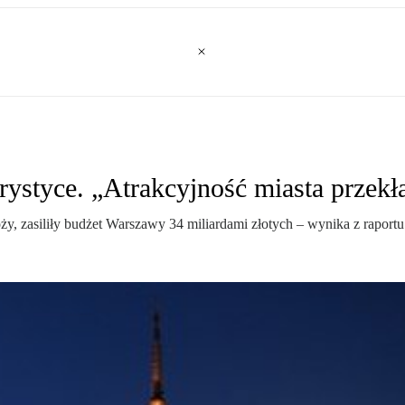
rystyce. „Atrakcyjność miasta przekła
róży, zasiliły budżet Warszawy 34 miliardami złotych – wynika z rapor