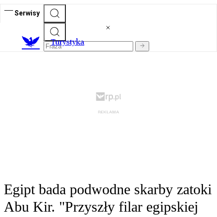
Serwisy
T
urystyka
Egipt bada podwodne skarby zatoki
Abu Kir. "Przyszły filar egipskiej