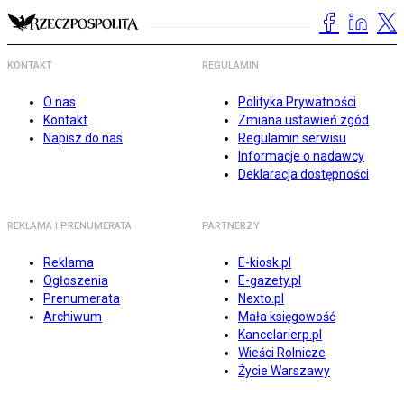
KONTAKT
REGULAMIN
O nas
Polityka Prywatności
Kontakt
Zmiana ustawień zgód
Napisz do nas
Regulamin serwisu
Informacje o nadawcy
Deklaracja dostępności
REKLAMA I PRENUMERATA
PARTNERZY
Reklama
E-kiosk.pl
Ogłoszenia
E-gazety.pl
Prenumerata
Nexto.pl
Archiwum
Mała księgowość
Kancelarierp.pl
Wieści Rolnicze
Życie Warszawy